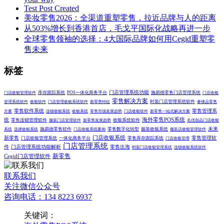
Test Post Created
美妆零售2026：全渠道重塑零售，拉近品牌与人的距离
从503%增长到香港首店，毛戈平国际化战略再进一步
全球零售领袖的选择：4大国际品牌如何用Cegid重塑零
售未来
标签
门店管理系统功能
库存跟踪系统
POS一体化商务平台
施易德零售门店管理系统
门店收银管理软件
门店收银
零售解决方案
时装门店管理系统软件
管理系统软件
收银软件
门店管理收银系统软件
新零售特征
奢侈品零售
零售软件系统
零售管理系
方案
连锁收银系统
收银系统
零售市场发展趋势
门店收银软件
新零售一站式解决方案
统
海外零售POS系统
零售连锁管理软件
收银系统软件
服装门店管理软件
新零售发展趋势
名优创品门店收银
未来
施易德零售软件
零售数字化转型
服装收银系统
系统
选择收银系统
门店收银系统案例
服装店收银管理软件
新零售
门店收银系统
零售管理软
门店收银管理系统
一体化商务平台
零售库存跟踪系统
门店收银管理
门店管理系统
件
门店管理系统功能解析
零售出海
时装门店收银管理系统
连锁收银系统软件
新零售
Cegid门店管理软件
联系我们
关注微信公众号
咨询电话：134 8223 6937
关键词：