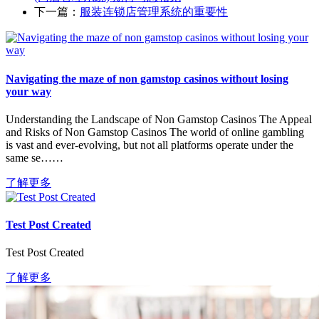
下一篇：
服装连锁店管理系统的重要性
Navigating the maze of non gamstop casinos without losing
your way
Understanding the Landscape of Non Gamstop Casinos The Appeal
and Risks of Non Gamstop Casinos The world of online gambling
is vast and ever-evolving, but not all platforms operate under the
same se……
了解更多
Test Post Created
Test Post Created
了解更多