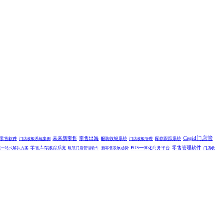
未来新零售
零售出海
Cegid门店管
零售软件
服装收银系统
库存跟踪系统
门店收银系统案例
门店收银管理
零售管理软件
零售库存跟踪系统
POS一体化商务平台
售一站式解决方案
服装门店管理软件
新零售发展趋势
门店收