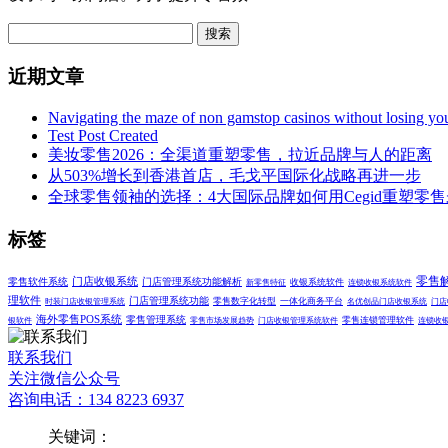
搜索
近期文章
Navigating the maze of non gamstop casinos without losing yo
Test Post Created
美妆零售2026：全渠道重塑零售，拉近品牌与人的距离
从503%增长到香港首店，毛戈平国际化战略再进一步
全球零售领袖的选择：4大国际品牌如何用Cegid重塑零
标签
零售
零售软件系统
门店收银系统
门店管理系统功能解析
收银系统软件
新零售特征
连锁收银系统软件
理软件
门店管理系统功能
零售数字化转型
一体化商务平台
时装门店收银管理系统
名优创品门店收银系统
门店
海外零售POS系统
零售管理系统
零售连锁管理软件
银软件
零售市场发展趋势
门店收银管理系统软件
连锁收
联系我们
关注微信公众号
咨询电话：134 8223 6937
关键词：