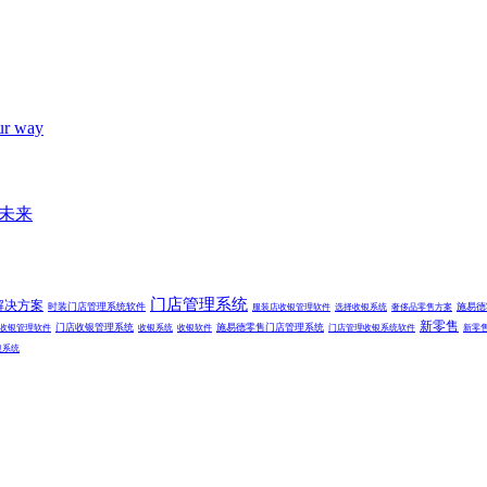
ur way
售未来
门店管理系统
解决方案
时装门店管理系统软件
施易德
服装店收银管理软件
选择收银系统
奢侈品零售方案
新零售
门店收银管理系统
施易德零售门店管理系统
收银管理软件
收银系统
收银软件
门店管理收银系统软件
新零
银系统