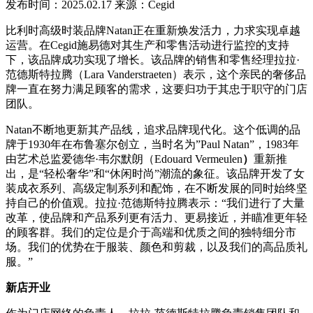
发布时间：2025.02.17
来源：Cegid
比利时高级时装品牌Natan正在重新焕发活力，力求实现卓越
运营。在Cegid施易德对其生产和零售活动进行监控的支持
下，该品牌成功实现了增长。该品牌的销售和零售经理拉拉·
范德斯特拉腾（Lara Vanderstraeten）表示，这个亲民的奢侈品
牌一直在努力满足顾客的需求，这要归功于其忠于职守的门店
团队。
Natan不断地更新其产品线，追求品牌现代化。这个低调的品
牌于1930年在布鲁塞尔创立，当时名为”Paul Natan”，1983年
由艺术总监爱德华·韦尔默朗（Edouard Vermeulen
）
重新推
出，是“轻松奢华”和“休闲时尚”潮流的象征。该品牌开发了女
装成衣系列、高级定制系列和配饰，在不断发展的同时始终坚
持自己的价值观。拉拉·范德斯特拉腾表示：“我们进行了大量
改革，使品牌和产品系列更有活力、更易接近，并瞄准更年轻
的顾客群。我们的定位是介于高端和优质之间的独特细分市
场。我们的优势在于服装、颜色和剪裁，以及我们的高品质礼
服。”
新店开业