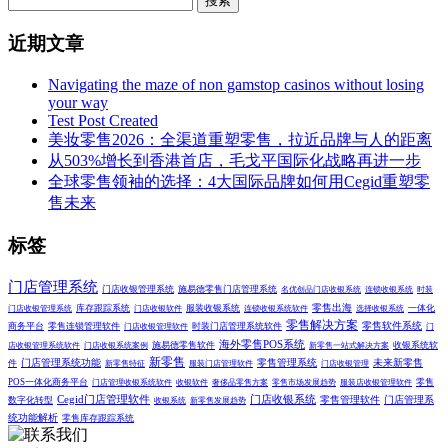
搜索
近期文章
Navigating the maze of non gamstop casinos without losing
your way
Test Post Created
美妆零售2026：全渠道重塑零售，拉近品牌与人的距离
从503%增长到香港首店，毛戈平国际化战略再进一步
全球零售领袖的选择：4大国际品牌如何用Cegid重塑零
售未来
标签
门店管理系统
门店收银管理系统
施易德零售门店管理系统
名优创品门店收银系统
连锁收银系统
时装
零售出海
库存跟踪系统
服装收银系统
一体化
门店收银管理系统
门店收银软件
连锁收银系统软件
选择收银系统
零售解决方案
零售软件系统
商务平台
零售连锁管理软件
时装门店管理系统软件
门店收银管理软件
门
海外零售POS系统
施易德零售软件
收银系统软
店收银管理系统软件
门店收银系统案例
新零售一站式解决方案
新零售
门店管理系统功能
零售管理系统
未来新零售
件
新零售特征
服装门店管理软件
门店收银管理
POS一体化商务平台
零售
门店管理收银系统软件
收银软件
奢侈品零售方案
零售市场发展趋势
服装店收银管理软件
Cegid门店管理软件
门店收银系统
零售管理软件
门店管理系
数字化转型
收银系统
新零售发展趋势
统功能解析
零售库存跟踪系统