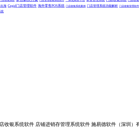
一体化商务平台
门店收银
门店收银系统
门店管理收银系统软件
售出海
Cegid门店管理软件
海外零售POS系统
门店管理系统功能解析
门店收银系统案例
门店收银管理软件
系统
收银系统软件 店铺进销存管理系统软件 施易德软件（深圳）有限公司上海分公司 