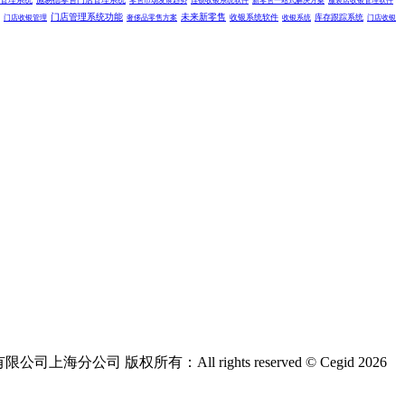
管理系统
施易德零售门店管理系统
零售市场发展趋势
连锁收银系统软件
新零售一站式解决方案
服装店收银管理软件
门店管理系统功能
未来新零售
收银系统软件
库存跟踪系统
门店收银管理
奢侈品零售方案
收银系统
门店收银
版权所有：All rights reserved © Cegid 2026