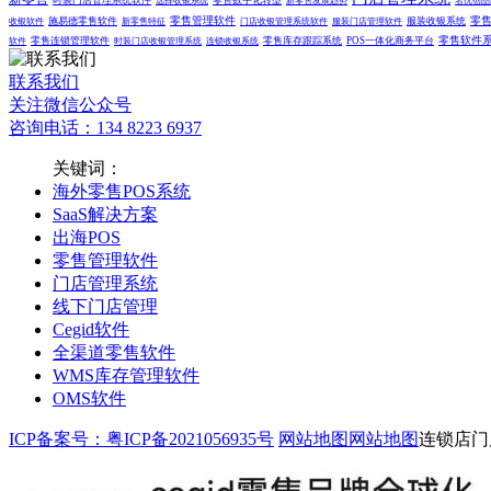
时装门店管理系统软件
零售数字化转型
选择收银系统
新零售发展趋势
名优创品
零售管理软件
零
施易德零售软件
服装收银系统
收银软件
新零售特征
门店收银管理系统软件
服装门店管理软件
零售软件
零售连锁管理软件
零售库存跟踪系统
POS一体化商务平台
软件
时装门店收银管理系统
连锁收银系统
联系我们
关注微信公众号
咨询电话：134 8223 6937
关键词：
海外零售POS系统
SaaS解决方案
出海POS
零售管理软件
门店管理系统
线下门店管理
Cegid软件
全渠道零售软件
WMS库存管理软件
OMS软件
ICP备案号：粤ICP备2021056935号
网站地图
网站地图
连锁店门店