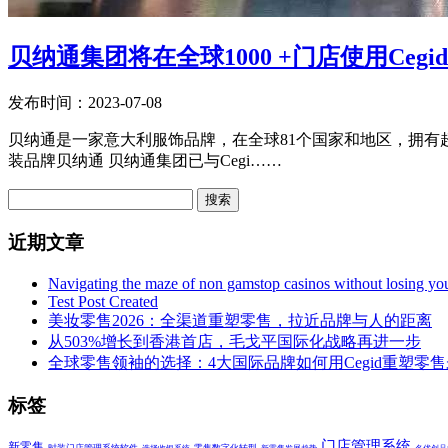
贝纳通集团将在全球1000 +门店使用Ceg
发布时间：2023-07-08
贝纳通是一家意大利服饰品牌，在全球81个国家和地区，拥有超
装品牌贝纳通 贝纳通集团已与Cegi……
搜索
近期文章
Navigating the maze of non gamstop casinos without losing yo
Test Post Created
美妆零售2026：全渠道重塑零售，拉近品牌与人的距离
从503%增长到香港首店，毛戈平国际化战略再进一步
全球零售领袖的选择：4大国际品牌如何用Cegid重塑零
标签
门店管理系统
新零售