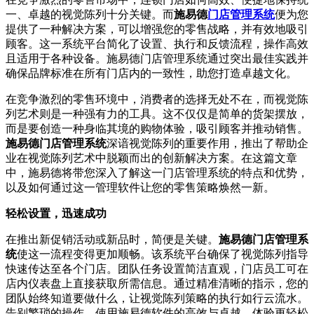
一、卓越的视觉陈列十分关键。而
施易德
门店管理系统
便为您
提供了一种解决方案，可以增强您的零售战略，并有效地吸引
顾客。这一系统平台简化了设置、执行和反馈流程，操作高效
且适用于各种设备。施易德门店管理系统通过突出最佳实践并
确保品牌标准在所有门店内的一致性，助您打造卓越文化。
在竞争激烈的零售环境中，消费者的选择无处不在，而视觉陈
列艺术则是一种强有力的工具。这不仅仅是简单的货架摆放，
而是要创造一种身临其境的购物体验，吸引顾客并推动销售。
施易德门店管理系统
深谙视觉陈列的重要作用，推出了帮助企
业在视觉陈列艺术中脱颖而出的创新解决方案。在这篇文章
中，施易德将带您深入了解这一门店管理系统的特点和优势，
以及如何通过这一管理软件让您的零售策略焕然一新。
轻松设置，迅速成功
在推出新促销活动或新品时，简便是关键。
施易德门店管理系
统
使这一流程变得更加顺畅。该系统平台确保了视觉陈列指导
快速传达至各个门店。团队任务设置简洁直观，门店员工可在
店内仪表盘上直接获取所需信息。通过精准清晰的指示，您的
团队始终知道要做什么，让视觉陈列策略的执行如行云流水。
告别繁琐的操作，使用施易德软件的高效与卓越，体验更轻松