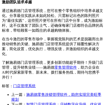
激励团队追求卓越
通过施易德门店管理系统，您可在整个零售组织中培养卓越文
化。分享最佳实践从未如此轻松。只需标记出色的陈列照片
为“最佳实践”，这些照片便可在所有门店中分享，成为激励标
杆。这不仅激发了团队士气，还确保每家门店都符合品牌的高
标准，带给顾客一如既往的卓越购物体验。
在当今激烈的零售市场中，掌握视觉陈列的艺术是脱颖而出并
推动销售的关键。施易德门店管理系统提供了颠覆性解决方
案，简化设置，优化执行，增强反馈，并激励组织的卓越文
化。
了解施易德门店管理系统，更多创新功能超乎期待！升级门店
管理，提升销售业绩——施易德
零售管理软件
，助力企业在
AI时代探索新零售、新未来。拨打服务热线，期待与您携手
并行！
标签：
门店管理系统
上一篇：
施易德零售连锁管理软件，助您实现完美旺季
规划
下一篇：
智慧门店管理系统：店铺数字化升级，优化巡