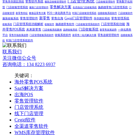
门店管理系统
零售软件系统
零售库存跟踪系统
零售数字化转
服装店收银管理软件
门店收银管理软件
零售解决方案
型
门店收银管理系统
施易德零售门店管理系统
服装门店管理软件
名优创品门店收银系统
门
POS一体化商务平台
店收银管理
新零售特征
奢侈品零售方案
时装门店收银管理系统
连锁收银系统软件
门店收银软件
新零售
零售管理软件
零售出海
Cegid门店管理软件
零售管理系统
服装收银系统
库存跟踪系统
门店管理系统功能解析
门店管理系统功能
海
施易德零售软件
收银系统
收银软件
门店收银管理系统软件
外零售POS系统
未来新零售
门店收银系统
一体化商务
门店收银系统案例
选择收银系统
新零售发展趋势
平台
收银系统软件
零售连锁管理软件
零售市场发展趋势
门店管理收银系统软件
新零售一站式解决方案
连锁收银系
时装门店管理系统软件
统
联系我们
关注微信公众号
咨询电话：134 8223 6937
关键词：
海外零售POS系统
SaaS解决方案
出海POS
零售管理软件
门店管理系统
线下门店管理
Cegid软件
全渠道零售软件
WMS库存管理软件