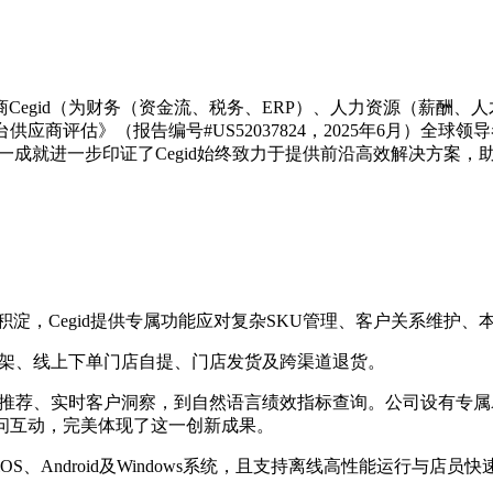
供商Cegid（为财务（资金流、税务、ERP）、人力资源（薪酬
S软件平台供应商评估》（报告编号#US52037824，2025年6月
的卓越表现。这一成就进一步印证了Cegid始终致力于提供前沿高效解决
积淀，Cegid提供专属功能应对复杂SKU管理、客户关系维护
尽货架、线上下单门店自提、门店发货及跨渠道退货。
、实时客户洞察，到自然语言绩效指标查询。公司设有专属AI卓越中心，其
问互动，完美体现了这一创新成果。
容iOS、Android及Windows系统，且支持离线高性能运行