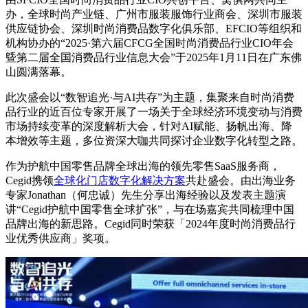
办，全球时尚产业链、广州市服装服饰行业商会、深圳市服装
供应链协会、深圳时尚消费品数字化俱乐部、EFCIO等组织和
机构协办的“2025·第六届CFCG全国时尚消费品行业CIO年会
曁第二届全国消费品行业信息大会”于2025年1月11日在广东佛
山圆满落幕。
此次盛会以“数智追光·与AI共存”为主题，集聚来自时尚消费
品行业的近百位专家开展了一场关于全球经济环境变动与消费
市场持续变革的深度解析大会，针对AI赋能、扬帆出海、降
本增效等主题，多位资深大咖共同探讨企业数字化转型之路。
作为护航中国零售品牌全球出海的领先零售SaaS服务商，
Cegid携领
全球化门店数字化解决方案
共赴盛会。由出海业务
专家
Jonathan
（何忠诚）先生分享出海经验以及发表主题演
讲“Cegid护航中国零售全球扩张”，与在场嘉宾共同梳理中国
品牌出海的新思路。Cegid同时荣获「2024年度时尚消费品行
业优秀供应商」奖项。