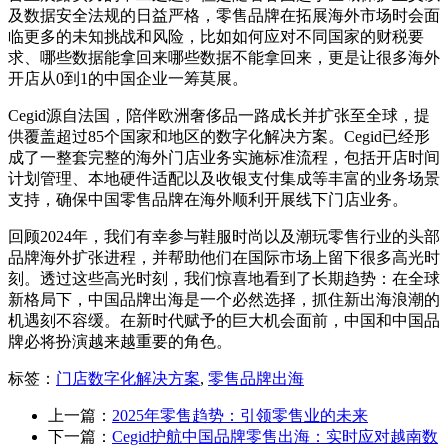
及数据安全法规的日益严格，零售品牌在拓展海外市场时会面
临更多的未知挑战和风险，比如如何应对不同国家的财税要
求、哪些数据能拿回来哪些数据不能拿回来，更是让很多海外
开店从0到1的中国企业一筹莫展。
Cegid源自法国，陪伴欧洲奢侈品一路成长并扩张至全球，提
供覆盖超过85个国家和地区的数字化解决方案。Cegid已经形
成了一整套完整的海外门店业务实施标准流程，包括开店时间
计划管理、本地硬件适配以及收银支付集成等丰富的业务场景
支持，确保中国零售品牌在海外顺利开展线下门店业务。
回顾2024年，我们有幸参与鞋服时尚以及潮玩零售行业的头部
品牌海外扩张进程，并帮助他们在国际市场上留下很多高光时
刻。透过这些高光时刻，我们惊喜地看到了长期趋势：在全球
新格局下，中国品牌出海是一个必然选择，抓住新出海浪潮的
机遇刻不容缓。在新时代赋予的巨大机会面前，中国和中国品
牌必将扮演越来越重要的角色。
标签：
门店数字化解决方案
,
零售品牌出海
上一篇：
2025年零售趋势：引领零售业的未来
下一篇：
Cegid护航中国品牌零售出海：实时应对越南数