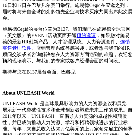
16日和17日在巴黎凡尔赛门举行。施易德Cegid在应邀之列，
届时将与来自全球的众多领先企业与技术买家共同出席此次展
会。
施易德Cegid的展台位置为B137。我们现已在施易德全球官网
（英文版）的EVENT活动页面开通
预约邀请
，如果您对施易
德的最新HR创新产品、人才管理系统、人力资源套件、
连锁
零售管理软件
、店铺管理系统等感兴趣，或者想与我们的HR
顾问交谈或者咨询解决您在人力资源方面遇到的难题，欢迎您
预约现场演示、与我们的专家或客户经理会面的时间段。
期待与您在B137展台会面。巴黎见！
About UNLEASH World
UNLEASH World 是全球最具影响力的人力资源会议和展览，
展示新一代突破性技术和全球创新者塑造未来工作的成果。自
2011年以来，UNLEASH一直倡导人力资源的卓越性和颠覆
性，并已成为推动人力资源、学习和招聘领域进步的行业标
准。每年，来自总收入达30万亿美元的上万家领先雇主的领导