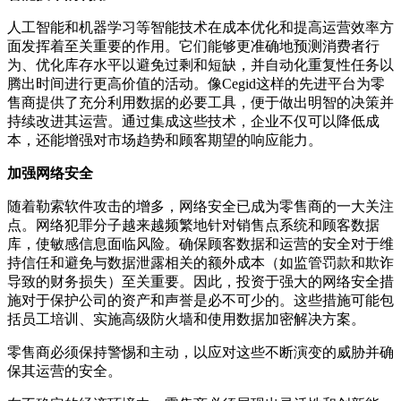
人工智能和机器学习等智能技术在成本优化和提高运营效率方
面发挥着至关重要的作用。它们能够更准确地预测消费者行
为、优化库存水平以避免过剩和短缺，并自动化重复性任务以
腾出时间进行更高价值的活动。像Cegid这样的先进平台为零
售商提供了充分利用数据的必要工具，便于做出明智的决策并
持续改进其运营。通过集成这些技术，企业不仅可以降低成
本，还能增强对市场趋势和顾客期望的响应能力。
加强网络安全
随着勒索软件攻击的增多，网络安全已成为零售商的一大关注
点。网络犯罪分子越来越频繁地针对销售点系统和顾客数据
库，使敏感信息面临风险。确保顾客数据和运营的安全对于维
持信任和避免与数据泄露相关的额外成本（如监管罚款和欺诈
导致的财务损失）至关重要。因此，投资于强大的网络安全措
施对于保护公司的资产和声誉是必不可少的。这些措施可能包
括员工培训、实施高级防火墙和使用数据加密解决方案。
零售商必须保持警惕和主动，以应对这些不断演变的威胁并确
保其运营的安全。