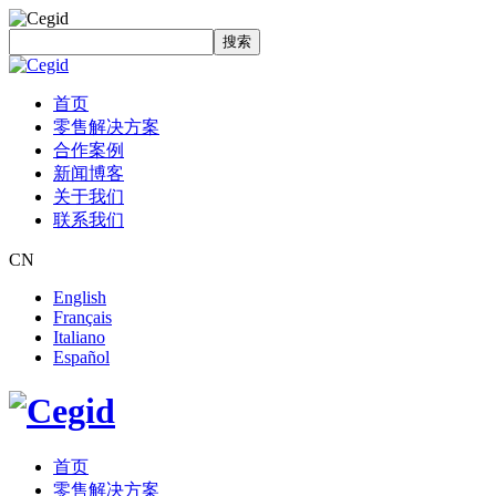
搜索
首页
零售解决方案
合作案例
新闻博客
关于我们
联系我们
CN
English
Français
Italiano
Español
首页
零售解决方案