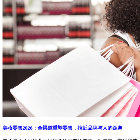
美妆零售2026：全渠道重塑零售，拉近品牌与人的距离