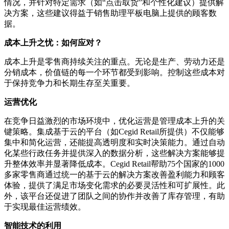
情况，并针对特定需求（如“点击取货”和个性化建议）提供解
决方案，这些建议得益于销售助理平板电脑上提供的顾客数
据。
成本上升之忧：如何应对？
成本上升是零售商持续关注的重点。无论是生产、劳动力还是
分销成本，价值链的每一个环节都受到影响。控制这些成本对
于保持竞争力和长期生存至关重要。
运营优化
在竞争日益激烈的市场环境中，优化运营是管理成本上升的关
键策略。集成基于云的平台（如Cegid Retail所提供）不仅能够
集中和简化运营，还能提高透明度和实时决策能力。通过自动
化某些行政任务并提供深入的数据分析，这些解决方案能够提
升整体效率并显著降低成本。Cegid Retail帮助75个国家的1000
多家零售商通过统一的基于云的解决方案改善盈利能力和顾客
体验，提供了满足市场变化需求的必要灵活性和可扩展性。此
外，该平台还促进了团队之间的协作并改善了库存管理，有助
于实现最佳运营绩效。
智能技术的利用