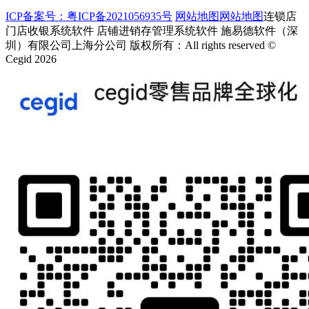
ICP备案号：粤ICP备2021056935号
网站地图
网站地图
连锁店
门店收银系统软件 店铺进销存管理系统软件 施易德软件（深
圳）有限公司上海分公司 版权所有：All rights reserved ©
Cegid 2026