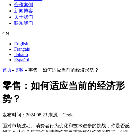
合作案例
新闻博客
关于我们
联系我们
CN
English
Français
Italiano
Español
首页
»
博客
»
零售：如何适应当前的经济形势？
零售：如何适应当前的经济形
势？
发布时间：2024.08.23
来源：Cegid
面对市场波动、消费者行为变化和技术进步的挑战，你是否感
到力不从心？这或许意味着你需要重新评估你的策略了。让我