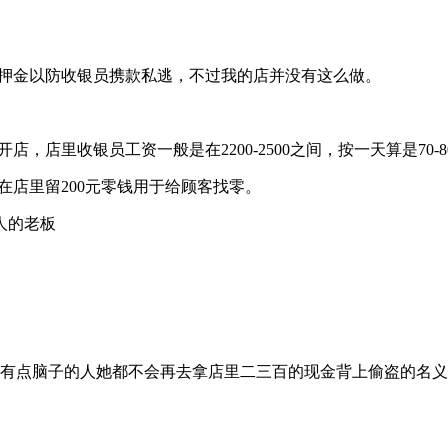
等的押金以防收银员携款私逃，不过我的店并没有这么做。
里收银员工资一般是在2200-2500之间，按一天算是70-80，3
在店里留200元零钱用于给顾客找零。
凡有点脑子的人她都不会再去拿店里二三百的现金背上偷盗的名