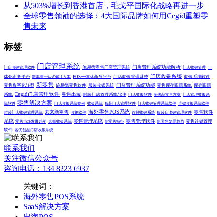
从503%增长到香港首店，毛戈平国际化战略再进一步
全球零售领袖的选择：4大国际品牌如何用Cegid重塑零
售未来
标签
门店管理系统
门店管理系统功能解析
施易德零售门店管理系统
一
门店收银管理软件
门店收银管理
门店收银系统
体化商务平台
POS一体化商务平台
门店收银管理系统
收银系统软件
新零售一站式解决方案
新零售
门店管理系统功能
零售数字化转型
施易德零售软件
服装收银系统
零售库存跟踪系统
库存跟踪
Cegid门店管理软件
零售出海
系统
时装门店管理系统软件
门店收银软件
奢侈品零售方案
门店管理收银系
零售解决方案
统软件
门店收银系统案例
收银系统
服装门店管理软件
门店收银管理系统软件
连锁收银系统软件
未来新零售
海外零售POS系统
零售软件
时装门店收银管理系统
收银软件
连锁收银系统
服装店收银管理软件
系统
零售管理系统
零售管理软件
零售连锁管理
零售市场发展趋势
选择收银系统
新零售特征
新零售发展趋势
软件
名优创品门店收银系统
联系我们
关注微信公众号
咨询电话：134 8223 6937
关键词：
海外零售POS系统
SaaS解决方案
出海POS